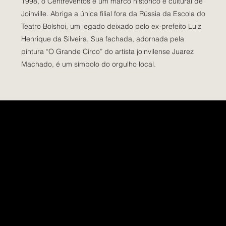
1998, o Centreventos é um marco histórico e cultural de
Joinville. Abriga a única filial fora da Rússia da Escola do
Teatro Bolshoi, um legado deixado pelo ex-prefeito Luiz
Henrique da Silveira. Sua fachada, adornada pela
pintura “O Grande Circo” do artista joinvilense Juarez
Machado, é um símbolo do orgulho local.