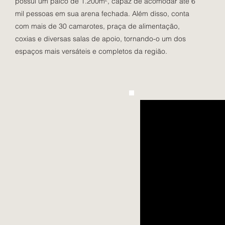
possui um palco de 1.200m², capaz de acomodar até 6
mil pessoas em sua arena fechada. Além disso, conta
com mais de 30 camarotes, praça de alimentação,
coxias e diversas salas de apoio, tornando-o um dos
espaços mais versáteis e completos da região.