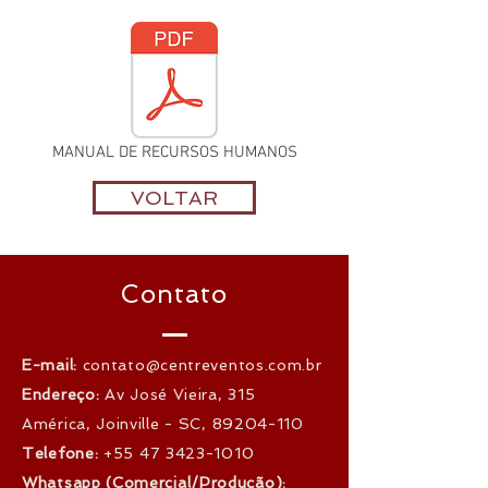
MANUAL DE RECURSOS HUMANOS
VOLTAR
Contato
E-mail:
contato@centreventos.com.br
Endereço:
Av José Vieira, 315
América, Joinville - SC,
89204-110
Telefone:
+55 47 3423-1010
Whatsapp (Comercial/Produção):