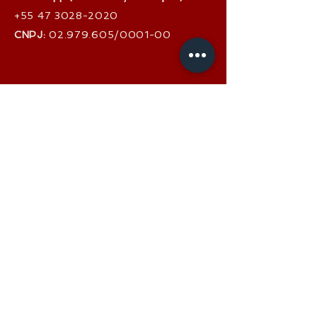
+55 47 3028-2020
CNPJ:
02.979.605
/0001-00
TOPO