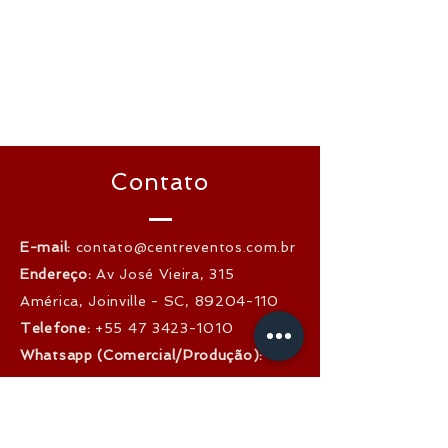
Contato
E-mail:
contato@centreventos.com.br
Endereço:
Av José Vieira, 315
América, Joinville - SC,
89204-110
Telefone:
+55 47 3423-1010
Whatsapp (Comercial/Produção):
+55 47 3028-2020
CNPJ:
02.979.605
/0001-00